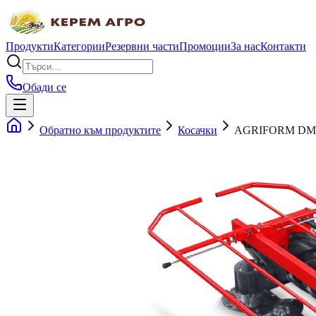
Продукти
Категории
Резервни части
Промоции
За нас
Контакти
Обади се
Обратно към продуктите
Косачки
AGRIFORM DM 