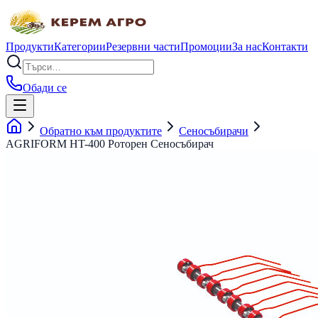
Продукти
Категории
Резервни части
Промоции
За нас
Контакти
Обади се
Обратно към продуктите
Сеносъбирачи
AGRIFORM HT-400 Роторен Сеносъбирач