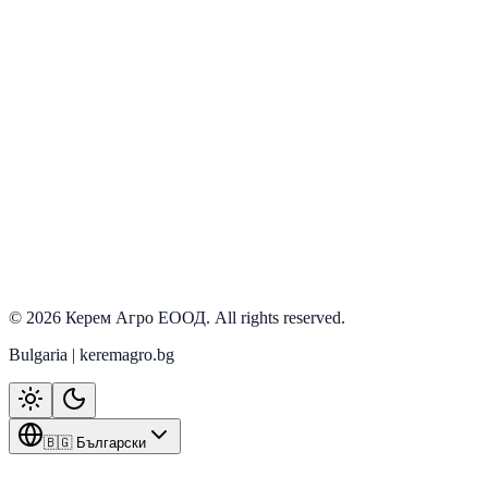
Agrıform
Виж детайли
PRD-0065
Наличен
Виж детайли
PRD-0069
Наличен
Виж детайли
©
2026
Керем Агро ЕООД
. All rights reserved.
Bulgaria | keremagro.bg
🇧🇬 Български