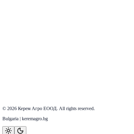
Armatrac
Виж детайли
PRD-0048
Наличен
Armatrac
Виж детайли
©
2026
Керем Агро ЕООД
. All rights reserved.
Bulgaria | keremagro.bg