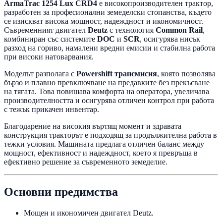
ArmaTrac 1254 Lux CRD4
е високопроизводителен трактор,
разработен за професионални земеделски стопанства, където
се изискват висока мощност, надеждност и икономичност.
Съвременният двигател
Deutz
с технология
Common Rail
,
комбиниран със системите
DOC
и
SCR
, осигурява нисък
разход на гориво, намалени вредни емисии и стабилна работа
при високи натоварвания.
Моделът разполага с
Powershift трансмисия
, която позволява
бързо и плавно превключване на предавките без прекъсване
на тягата. Това повишава комфорта на оператора, увеличава
производителността и осигурява отличен контрол при работа
с тежък прикачен инвентар.
Благодарение на високия въртящ момент и здравата
конструкция тракторът е подходящ за продължителна работа в
тежки условия. Машината предлага отличен баланс между
мощност, ефективност и надеждност, което я превръща в
ефективно решение за съвременното земеделие.
Основни предимства
Мощен и икономичен двигател Deutz.