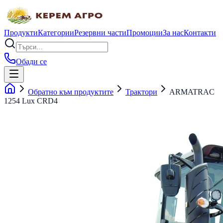
Продукти
Категории
Резервни части
Промоции
За нас
Контакти
Обади се
Обратно към продуктите
Трактори
ARMATRAC
1254 Lux CRD4