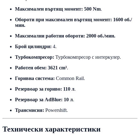
Максимален въртящ момент:
500 Nm
.
Обороти при максимален въртящ момент:
1600 об./
мин.
Максимални работни обороти:
2000 об./мин.
Брой цилиндри:
4.
Турбокомпресор:
Турбокомпресор с интеркулер.
Работен обем:
3621 cm³
.
Горивна система:
Common Rail.
Резервоар за гориво:
110 л
.
Резервоар за AdBlue:
10 л
.
Трансмисия:
Powershift.
Технически характеристики