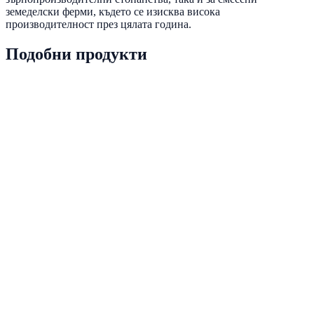
земеделски ферми, където се изисква висока
производителност през цялата година.
Подобни продукти
PRD-0023
Наличен
Tafe
Виж детайли