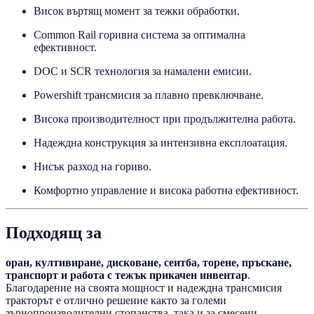
Висок въртящ момент за тежки обработки.
Common Rail горивна система за оптимална
ефективност.
DOC и SCR технология за намалени емисии.
Powershift трансмисия за плавно превключване.
Висока производителност при продължителна работа.
Надеждна конструкция за интензивна експлоатация.
Нисък разход на гориво.
Комфортно управление и висока работна ефективност.
Подходящ за
оран, култивиране, дисковане, сеитба, торене, пръскане,
транспорт и работа с тежък прикачен инвентар
.
Благодарение на своята мощност и надеждна трансмисия
тракторът е отлично решение както за големи
зърнопроизводителни стопанства, така и за смесени