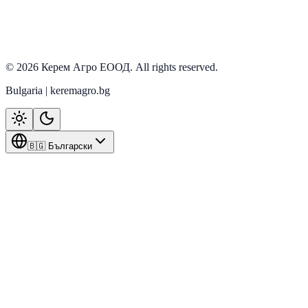
Armatrac
Виж детайли
©
2026
Керем Агро ЕООД
. All rights reserved.
Bulgaria | keremagro.bg
🇧🇬 Български