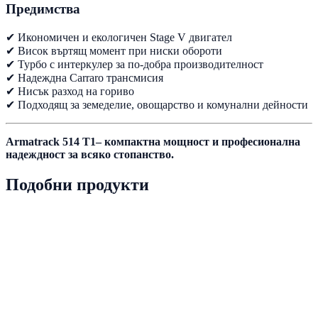
Предимства
✔ Икономичен и екологичен Stage V двигател
✔ Висок въртящ момент при ниски обороти
✔ Турбо с интеркулер за по-добра производителност
✔ Надеждна Carraro трансмисия
✔ Нисък разход на гориво
✔ Подходящ за земеделие, овощарство и комунални дейности
Armatrack 514 T1– компактна мощност и професионална
надеждност за всяко стопанство.
Подобни продукти
PRD-0023
Наличен