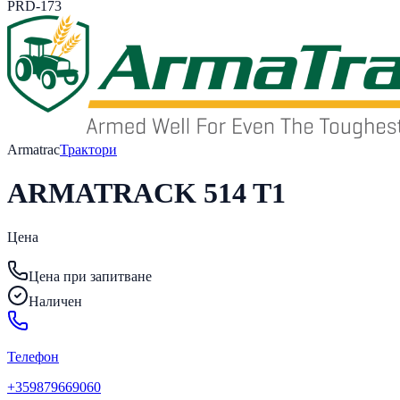
PRD-173
Armatrac
Трактори
ARMATRACK 514 T1
Цена
Цена при запитване
Наличен
Телефон
+359879669060