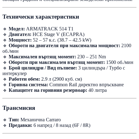
Технически характеристики
🔹
Модел:
ARMATRACK 514 T1
🔹
Двигател:
HCE Stage V (ECAPRA)
🔹
Мощност:
52 – 57 к.с. (38.7 – 42.5 kW)
🔹
Обороти на двигателя при максимална мощност:
2100
об./мин
🔹
Максимален въртящ момент:
230 – 251 Nm
🔹
Обороти при максимален въртящ момент:
1500 об./мин
🔹
Брой цилиндри / Вид пълнене:
3 цилиндъра / Турбо с
интеркулер
🔹
Работен обем:
2.9 л (2900 куб. см)
🔹
Горивна система:
Common Rail директно впръскване
🔹
Капацитет на горивния резервоар:
40 литра
Трансмисия
🔹
Тип:
Механична Carraro
🔹
Предавки:
6 напред / 8 назад (6F / 8R)