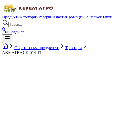
Продукти
Категории
Резервни части
Промоции
За нас
Контакти
Обади се
Обратно към продуктите
Трактори
ARMATRACK 514 T1