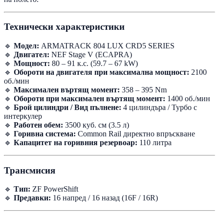
Технически характеристики
🔹
Модел:
ARMATRACK 804 LUX CRD5 SERIES
🔹
Двигател:
NEF Stage V (ECAPRA)
🔹
Мощност:
80 – 91 к.с. (59.7 – 67 kW)
🔹
Обороти на двигателя при максимална мощност:
2100
об./мин
🔹
Максимален въртящ момент:
358 – 395 Nm
🔹
Обороти при максимален въртящ момент:
1400 об./мин
🔹
Брой цилиндри / Вид пълнене:
4 цилиндъра / Турбо с
интеркулер
🔹
Работен обем:
3500 куб. см (3.5 л)
🔹
Горивна система:
Common Rail директно впръскване
🔹
Капацитет на горивния резервоар:
110 литра
Трансмисия
🔹
Тип:
ZF PowerShift
🔹
Предавки:
16 напред / 16 назад (16F / 16R)