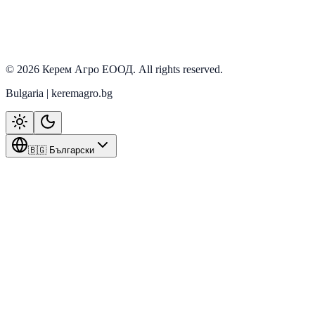
Armatrac
Виж детайли
©
2026
Керем Агро ЕООД
. All rights reserved.
Bulgaria | keremagro.bg
🇧🇬 Български