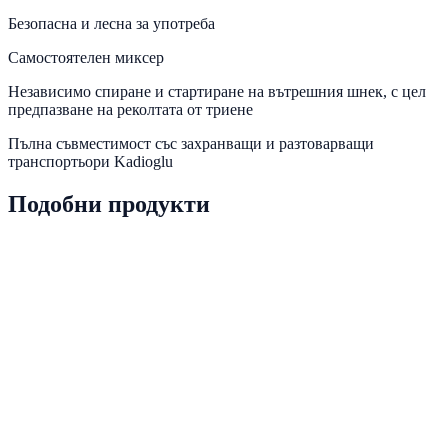
Безопасна и лесна за употреба
Самостоятелен миксер
Независимо спиране и стартиране на вътрешния шнек, с цел
предпазване на реколтата от триене
Пълна съвместимост със захранващи и разтоварващи
транспортьори Kadioglu
Подобни продукти
PRD-0053
Наличен
Виж детайли
PRD-0057
Наличен