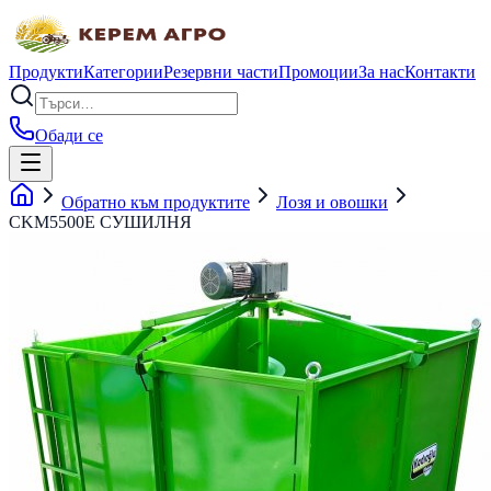
Продукти
Категории
Резервни части
Промоции
За нас
Контакти
Обади се
Обратно към продуктите
Лозя и овошки
CKM5500E СУШИЛНЯ