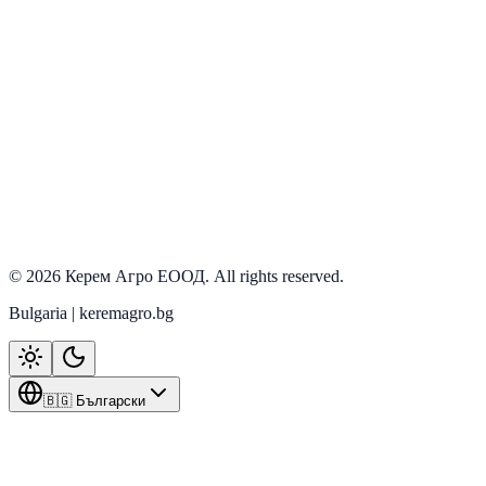
Виж детайли
PRD-0068
Наличен
Виж детайли
PRD-0073
Наличен
Виж детайли
©
2026
Керем Агро ЕООД
. All rights reserved.
Bulgaria | keremagro.bg
🇧🇬 Български