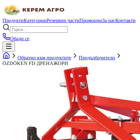
Продукти
Категории
Резервни части
Промоции
За нас
Контакти
Обади се
Обратно към продуктите
Продълбочители
ÖZDÖKEN FD ДРЕНАЖОРИ