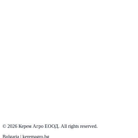
Ozdoken
Виж детайли
©
2026
Керем Агро ЕООД
. All rights reserved.
Bulgaria | keremagro.bg