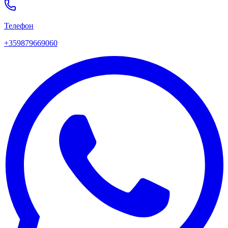
Телефон
+359879669060