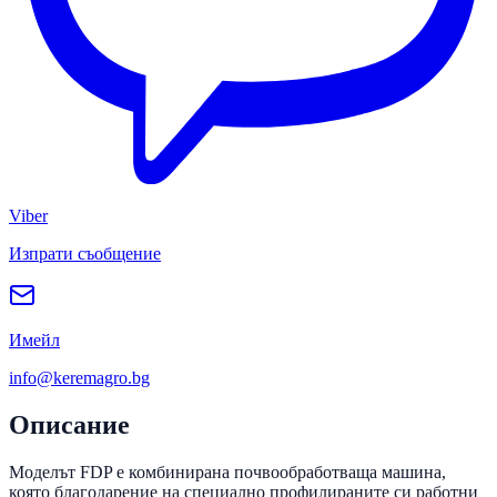
Viber
Изпрати съобщение
Имейл
info@keremagro.bg
Описание
Моделът FDP е комбинирана почвообработваща машина,
която благодарение на специално профилираните си работни