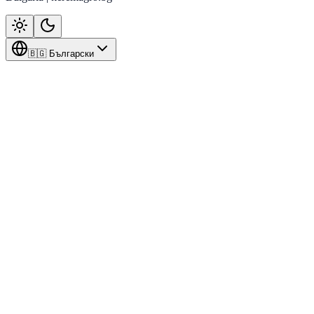
🇧🇬 Български