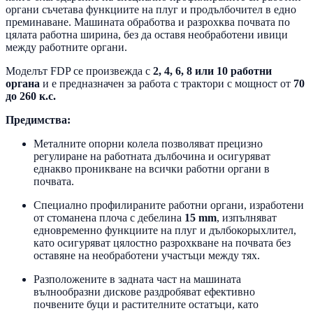
органи съчетава функциите на плуг и продълбочител в едно
преминаване. Машината обработва и разрохква почвата по
цялата работна ширина, без да оставя необработени ивици
между работните органи.
Моделът FDP се произвежда с
2, 4, 6, 8 или 10 работни
органа
и е предназначен за работа с трактори с мощност от
70
до 260 к.с.
Предимства:
Металните опорни колела позволяват прецизно
регулиране на работната дълбочина и осигуряват
еднакво проникване на всички работни органи в
почвата.
Специално профилираните работни органи, изработени
от стоманена плоча с дебелина
15 mm
, изпълняват
едновременно функциите на плуг и дълбокорыхлител,
като осигуряват цялостно разрохкване на почвата без
оставяне на необработени участъци между тях.
Разположените в задната част на машината
вълнообразни дискове раздробяват ефективно
почвените буци и растителните остатъци, като