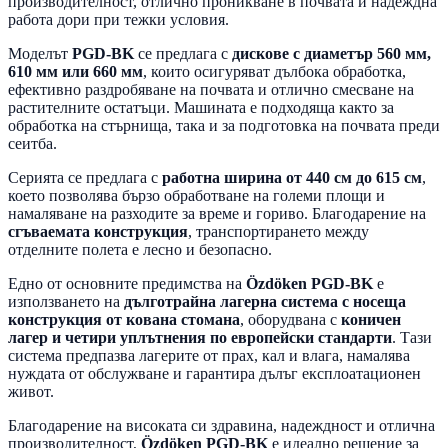
производителност, отлично проникване в почвата и надеждна
работа дори при тежки условия.
Моделът
PGD-BK
се предлага с
дискове с диаметър 560 мм,
610 мм или 660 мм
, които осигуряват дълбока обработка,
ефективно раздробяване на почвата и отлично смесване на
растителните остатъци. Машината е подходяща както за
обработка на стърнища, така и за подготовка на почвата преди
сеитба.
Серията се предлага с
работна ширина от 440 см до 615 см
,
което позволява бързо обработване на големи площи и
намаляване на разходите за време и гориво. Благодарение на
сгъваемата конструкция
, транспортирането между
отделните полета е лесно и безопасно.
Едно от основните предимства на
Özdöken PGD-BK
е
използването на
дълготрайна лагерна система с носеща
конструкция от кована стомана
, оборудвана с
коничен
лагер и четири уплътнения по европейски стандарти
. Тази
система предпазва лагерите от прах, кал и влага, намалява
нуждата от обслужване и гарантира дълъг експлоатационен
живот.
Благодарение на високата си здравина, надеждност и отлична
производителност,
Özdöken PGD-BK
е идеално решение за