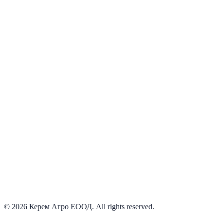
Наличен
Ozdoken
Виж детайли
©
2026
Керем Агро ЕООД
. All rights reserved.