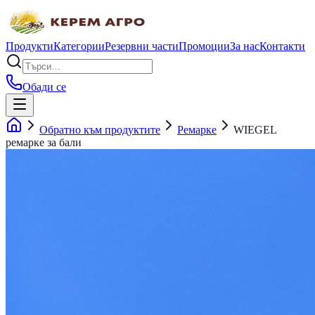
Продукти
Категории
Резервни части
Промоции
За нас
Контакти
Обади се
Обратно към продуктите
Ремарке
WIEGEL
ремарке за бали