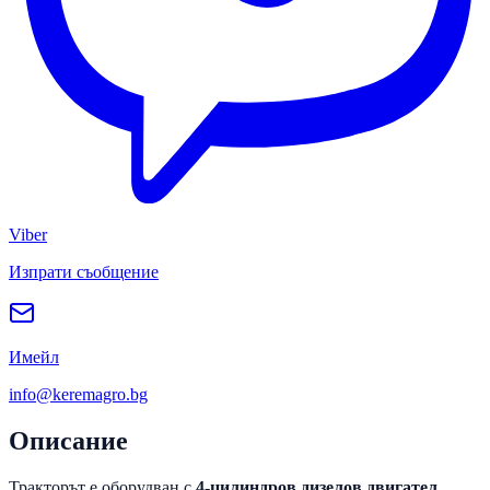
Viber
Изпрати съобщение
Имейл
info@keremagro.bg
Описание
Тракторът е оборудван с
4-цилиндров дизелов двигател