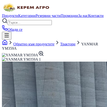
Продукти
Категории
Резервни части
Промоции
За нас
Контакти
Обади се
Обратно към продуктите
Трактори
YANMAR
YM359A