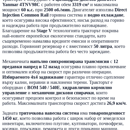
Yanmar 4TNV98C
с работен обем
3319 см³
и максимална
мощност
60 к.с.
при
2500 об./мин.
Двигателят използва
Direct
Injection Common Rail
горивна система и
водно охлаждане
,
което осигурява висока ефективност, нисък разход на гориво
и надеждна работа при продължително натоварване.
Благодарение на
Stage V
технологията тракторът покрива
най-новите европейски екологични стандарти, като
същевременно намалява вредните емисии и оперативните
разходи. Горивният резервоар е с вместимост
50 литра
, което
позволява продължителна работа без често зареждане.
Механичната
напълно синхронизирана трансмисия
с
12
предавки напред и 12 назад
осигурява плавно превключване
и оптимален избор на скорост при различни операции.
Избираемото 4x4 задвижване
гарантира отлично сцепление
върху кални, неравни и наклонени терени. Тракторът е
оборудван с
ВОМ 540 / 540E
,
хидравлично кормилно
управление
и
механични дискови спирачки
, които
осигуряват прецизен контрол и безопасност по време на
работа. Максималната транспортна скорост достига
26,9 км/ч
.
Задната
триточкова навесна система
има
товароподемност
1450 кг
, което позволява работа с широк набор от земеделски
инвентари, включително плугове, култиватори, почвофрези,
косачки, пръскачки, ремаркета и други прикачни машини.