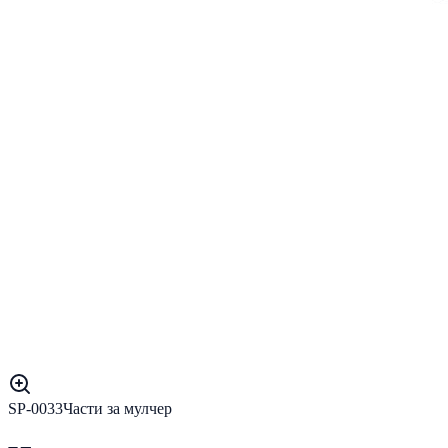
SP-0033
Части за мулчер