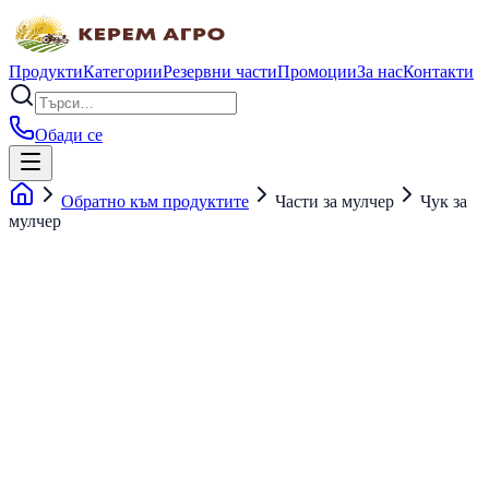
Продукти
Категории
Резервни части
Промоции
За нас
Контакти
Обади се
Обратно към продуктите
Части за мулчер
Чук за
мулчер