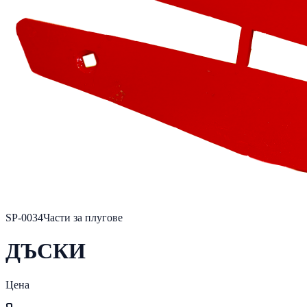
SP-0034
Части за плугове
ДЪСКИ
Цена