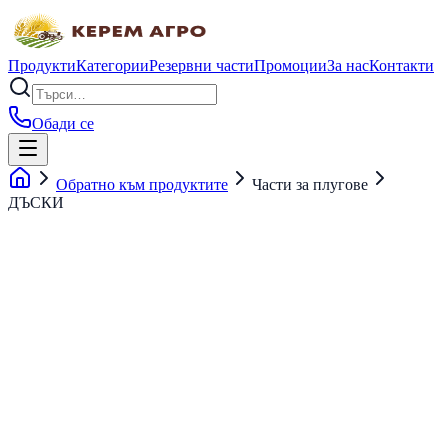
Продукти
Категории
Резервни части
Промоции
За нас
Контакти
Обади се
Обратно към продуктите
Части за плугове
ДЪСКИ