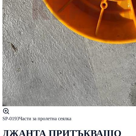
SP-0193
Части за пролетна сеялка
ДЖАНТА ПРИТЪКВАЩО