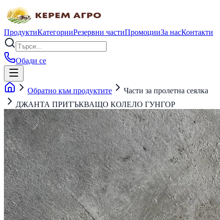
Продукти
Категории
Резервни части
Промоции
За нас
Контакти
Обади се
Обратно към продуктите
Части за пролетна сеялка
ДЖАНТА ПРИТЪКВАЩО КОЛЕЛО ГУНГОР