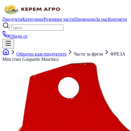
Продукти
Категории
Резервни части
Промоции
За нас
Контакти
Обади се
Обратно към продуктите
Части за фрези
ФРЕЗА
Mini (тип Gaspardo Maschio)