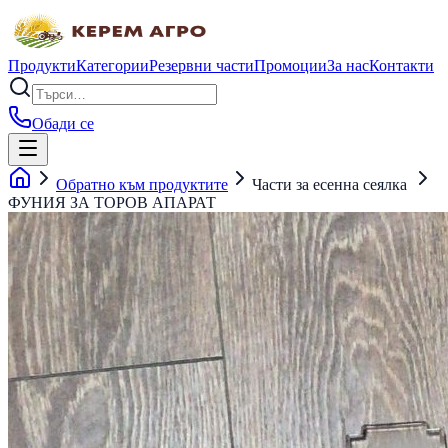
Продукти
Категории
Резервни части
Промоции
За нас
Контакти
Обади се
Обратно към продуктите
Части за есенна сеялка
ФУНИЯ ЗА ТОРОВ АПАРАТ