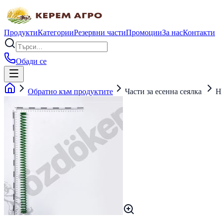
Продукти
Категории
Резервни части
Промоции
За нас
Контакти
Обади се
Обратно към продуктите
Части за есенна сеялка
H