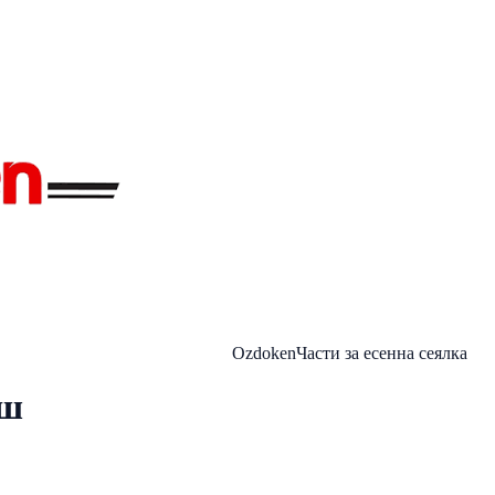
Ozdoken
Части за есенна сеялка
иш