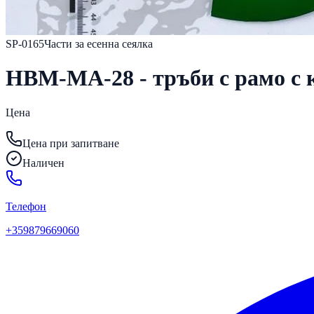
SP-0165
Части за есенна сеялка
HBM-MA-28 - тръби с рамо с к
Цена
Цена при запитване
Наличен
Телефон
+359879669060