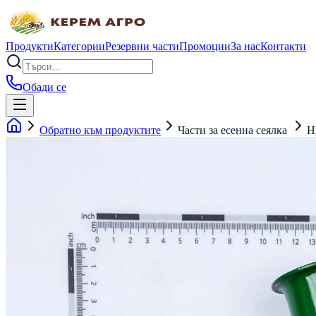
Продукти
Категории
Резервни части
Промоции
За нас
Контакти
Обади се
Обратно към продуктите
Части за есенна сеялка
H