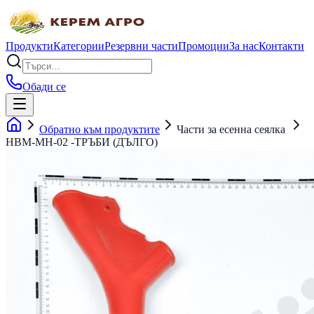
Продукти
Категории
Резервни части
Промоции
За нас
Контакти
Обади се
Обратно към продуктите
Части за есенна сеялка
HBM-MH-02 -ТРЪБИ (ДЪЛГО)