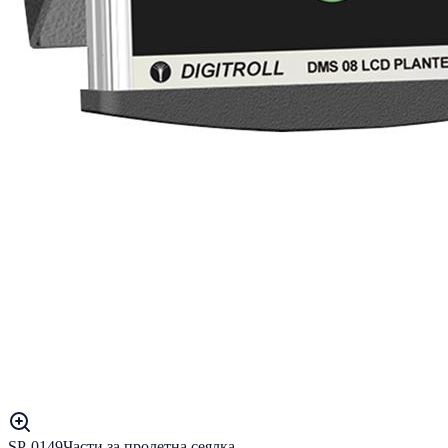
SP-0149
Части за пролетна сеялка