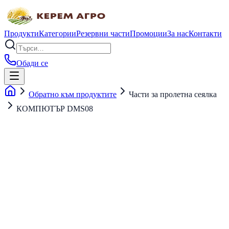
Продукти
Категории
Резервни части
Промоции
За нас
Контакти
Обади се
Обратно към продуктите
Части за пролетна сеялка
КОМПЮТЪР DMS08