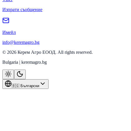
Изпрати съобщение
Имейл
info@keremagro.bg
©
2026
Керем Агро ЕООД
. All rights reserved.
Bulgaria | keremagro.bg
🇧🇬 Български