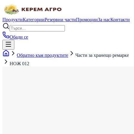
Продукти
Категории
Резервни части
Промоции
За нас
Контакти
Обади се
Обратно към продуктите
Части за хранещо ремарке
НОЖ 012