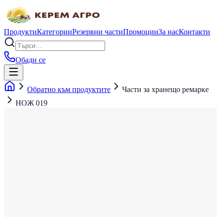
Продукти
Категории
Резервни части
Промоции
За нас
Контакти
Обади се
Обратно към продуктите
Части за хранещо ремарке
НОЖ 019