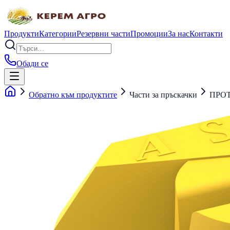
Продукти
Категории
Резервни части
Промоции
За нас
Контакти
Обади се
Обратно към продуктите
Части за пръскачки
ПРОТ