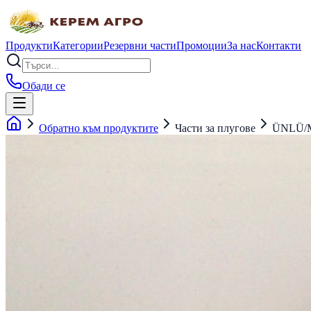
Продукти
Категории
Резервни части
Промоции
За нас
Контакти
Обади се
Обратно към продуктите
Части за плугове
ÜNLÜ/M