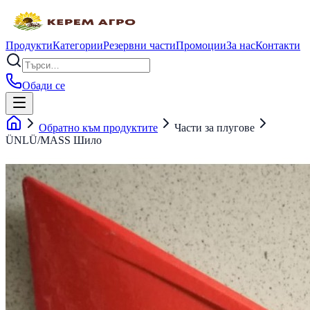
Продукти
Категории
Резервни части
Промоции
За нас
Контакти
Обади се
Обратно към продуктите
Части за плугове
ÜNLÜ/MASS Шило