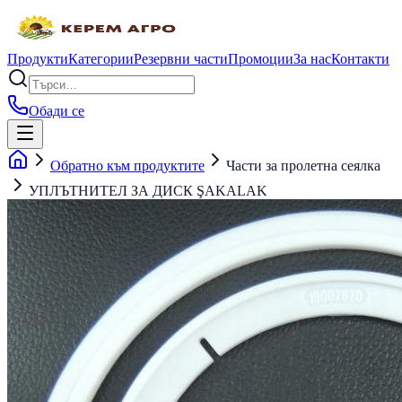
Продукти
Категории
Резервни части
Промоции
За нас
Контакти
Обади се
Обратно към продуктите
Части за пролетна сеялка
УПЛЪТНИТЕЛ ЗА ДИСК ŞAKALAK