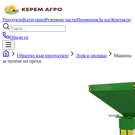
Продукти
Категории
Резервни части
Промоции
За нас
Контакти
Обади се
Обратно към продуктите
Лозя и овошки
Mашина
за чупене на орехи