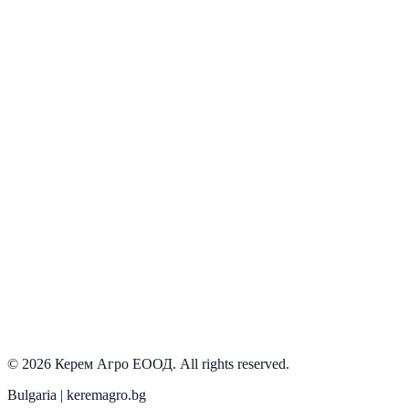
Виж детайли
PRD-0053
Наличен
Виж детайли
PRD-0057
Наличен
Виж детайли
PRD-0068
Наличен
Виж детайли
©
2026
Керем Агро ЕООД
. All rights reserved.
Bulgaria | keremagro.bg