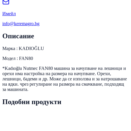
Имейл
info@keremagro.bg
Описание
Марка : KADIOĞLU
Модел : FAN80
*Kadıoğlu Nutmec FAN80 машина за начупване на лешници и
орехи има настройка на размера на начупване. Орехи,
лешници, бадеми и др. Може да се използва и за натрошаване
на ядки. чрез регулиране на размера на смачкване, подходящ
за машината.
Подобни продукти
PRD-0042
Наличен