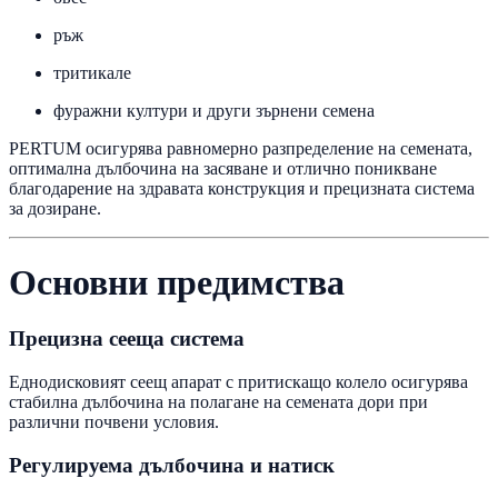
ръж
тритикале
фуражни култури и други зърнени семена
PERTUM осигурява равномерно разпределение на семената,
оптимална дълбочина на засяване и отлично поникване
благодарение на здравата конструкция и прецизната система
за дозиране.
Основни предимства
Прецизна сееща система
Еднодисковият сеещ апарат с притискащо колело осигурява
стабилна дълбочина на полагане на семената дори при
различни почвени условия.
Регулируема дълбочина и натиск