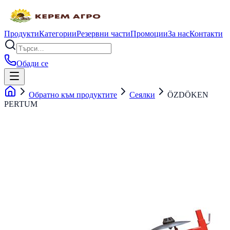
Продукти
Категории
Резервни части
Промоции
За нас
Контакти
Обади се
Обратно към продуктите
Сеялки
ÖZDÖKEN
PERTUM