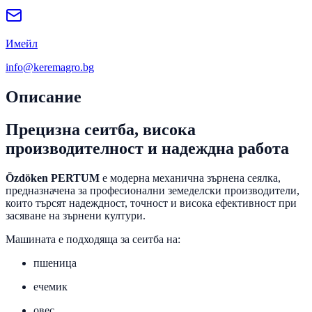
Имейл
info@keremagro.bg
Описание
Прецизна сеитба, висока
производителност и надеждна работа
Özdöken PERTUM
е модерна механична зърнена сеялка,
предназначена за професионални земеделски производители,
които търсят надеждност, точност и висока ефективност при
засяване на зърнени култури.
Машината е подходяща за сеитба на:
пшеница
ечемик
овес